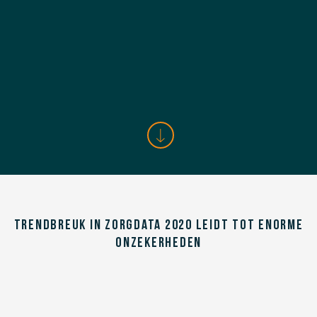
Trendbreuk in zorgdata 2020 leidt tot enorme
onzekerheden
Zorgkosten voor Covid-19 zijn
regionaal zeer scheef verdeeld