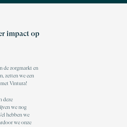
er impact op
in de zorgmarkt en
n, zetten we een
 met Vintura!
n deze
lijven we nog
 Wel hebben we
ardoor we onze