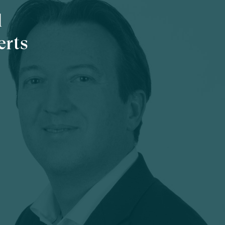
l
erts