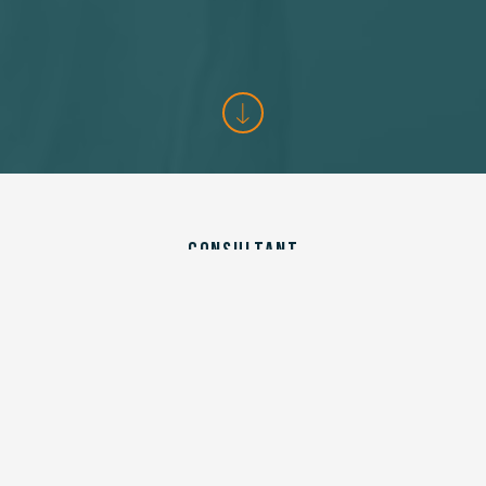
Consultant
Liselotte is secuur, proactief en
gedreven met een groot adaptief
vermogen
Liselotte is eind 2021 gestart als consultant bij Equalis.